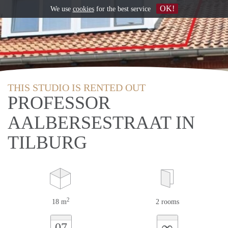
OK!
We use
cookies
for the best service
THIS STUDIO IS RENTED OUT
PROFESSOR
AALBERSESTRAAT IN
TILBURG
2
18 m
2 rooms
∞
07