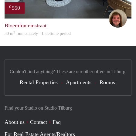
550
€
Tom
Bloemfonteinstraat
2
30 m
Immediately - Indefinite period
Couldn't find anything? These are our other offers in Tilburg:
Rental Properties
Apartments
Rooms
Find your Studio on Studio Tilburg
About us
Contact
Faq
For Real Estate Agents/Realtors