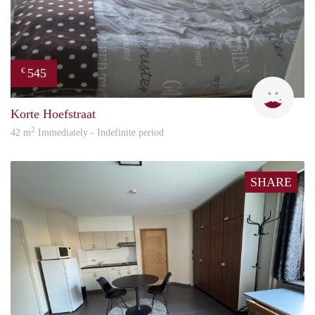
545
€
Rie
Korte Hoefstraat
2
42 m
Immediately - Indefinite period
SHARE