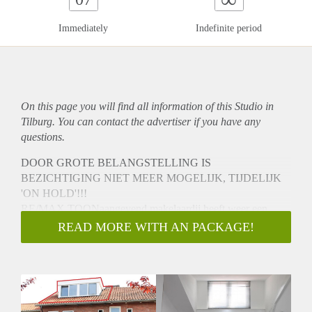
Immediately
Indefinite period
On this page you will find all information of this Studio in
Tilburg. You can contact the advertiser if you have any
questions.
DOOR GROTE BELANGSTELLING IS
BEZICHTIGING NIET MEER MOGELIJK, TIJDELIJK
'ON HOLD'!!!
RE/MAX TOONaangevend makelaardij heeft weer een
leuke kamer beschikbaar voor verhuur.
READ MORE WITH AN PACKAGE!
TOP (SEMI) NIET ZELFSTANDIGE STUDIO IN NABIJ
HET CENTRUM VAN TILBURG!
Zeer aantrekkelijke en royale 1 KAMER (semi) studio
gelegen nabij het Wilhelminapark en centrum in Tilburg.
Deze studio is in het bezit van een woon/slaapkamer en een