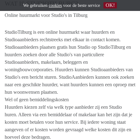
WAT IS STUDIOTILBURG?
OK!
We gebruiken
cookies
voor de beste service
Online huurmarkt voor Studio's in Tilburg
​StudioTilburg is een online huurmarkt waar huurders en
Studioaanbieders rechtstreeks met elkaar in contact komen. ​
Studioaanbieders plaatsen gratis hun ​Studio op StudioTilburg en
huurders zoeken door alle Studio's van particuliere ​
Studioaanbieders, makelaars, beleggers en
woningbouwcorporaties. Huurders kunnen Studioaanbieders van
Studio's een bericht sturen. StudioAanbieders kunnen ook zoeken
naar een geschikte huurder, want huurders kunnen een oproep met
hun woonwensen plaatsen.
Wel of geen bemiddelingskosten
Huurders kiezen zelf via welk type aanbieder zij een Studio
huren. Alleen via een bemiddelaar of makelaar kan het zijn dat je
kosten moet betalen voor hun service. Bij iedere woning staat
aangeven of er kosten worden gevraagd welke kosten dit zijn en
hoeveel deze bedragen.