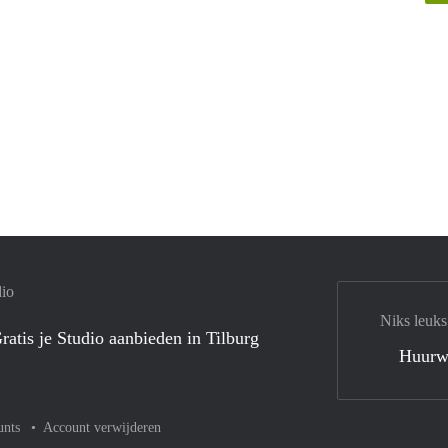
dio
Niks leuks
ratis je Studio aanbieden in Tilburg
Huurw
unts
Account verwijderen