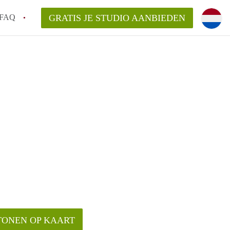
FAQ
GRATIS JE STUDIO AANBIEDEN
!
n op een Studio in Tilburg?
n StudioTilburg?
arsvergoeding/bemiddelingsvergoeding?
TONEN OP KAART