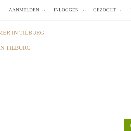
AANMELDEN
INLOGGEN
GEZOCHT
How to translate StudioTilburg
ER IN TILBURG
Wat is StudioTilburg?
N TILBURG
Hoeveel kost het om te reagere
Wat is de privacyverklaring va
Berekent StudioTilburg makela
Alle veelgestelde vragen