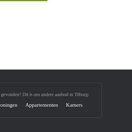
 gevonden? Dit is ons andere aanbod in Tilburg:
oningen
Appartementen
Kamers