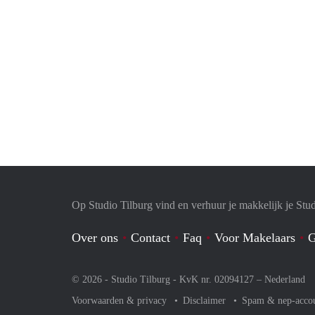
Op Studio Tilburg vind en verhuur je makkelijk je Stu
Over ons
Contact
Faq
Voor Makelaars
G
© 2026 - Studio Tilburg - KvK nr. 02094127 –
Nederland
Voorwaarden & privacy
Disclaimer
Spam & nep-acco