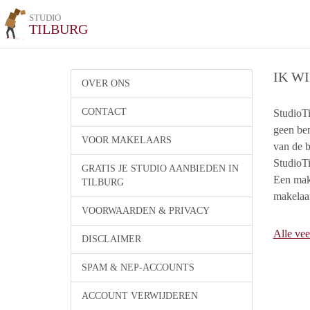
STUDIO
TILBURG
IK W
OVER ONS
CONTACT
StudioTi
geen bem
VOOR MAKELAARS
van de b
StudioTi
GRATIS JE STUDIO AANBIEDEN IN
Een make
TILBURG
makelaar
VOORWAARDEN & PRIVACY
Alle vee
DISCLAIMER
SPAM & NEP-ACCOUNTS
ACCOUNT VERWIJDEREN