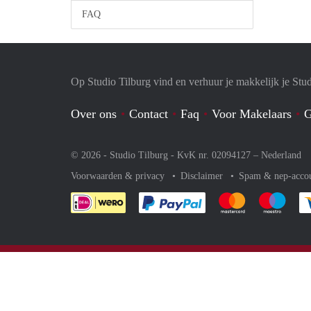
FAQ
Op Studio Tilburg vind en verhuur je makkelijk je Stu
Over ons
Contact
Faq
Voor Makelaars
G
© 2026 - Studio Tilburg - KvK nr. 02094127 –
Nederland
Voorwaarden & privacy
Disclaimer
Spam & nep-acco
Je rekent gemakkelijk af 
Je rekent gemak
Je rek