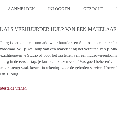
AANMELDEN
INLOGGEN
GEZOCHT
How to translate StudioTilburg
IL ALS VERHUURDER HULP VAN EEN MAKELAAR 
Wat is StudioTilburg?
lburg is een online huurmarkt waar huurders en Studioaanbieders rechts
Hoeveel kost het om te reagere
iddelaar. Wil je wel hulp van een makelaar bij het verhuren van je Stu
Wat is de privacyverklaring va
ezichtigingen je Studio of voor het opstellen van een huurovereenkomst
Berekent StudioTilburg makela
lburg in de eerste stap: je kunt dan kiezen voor "Vastgoed beheren".
Alle veelgestelde vragen
laar brengt vaak kosten in rekening voor de geboden service. Hoeveel
 in Tilburg.
lgestelde vragen