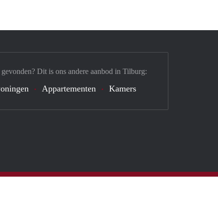
 gevonden? Dit is ons andere aanbod in Tilburg:
oningen
Appartementen
Kamers