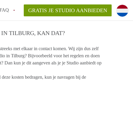
FAQ
GRATIS JE STUDIO AANBIEDEN
!
IN TILBURG, KAN DAT?
treeks met elkaar in contact komen. Wij zijn dus zelf
n op een Studio in Tilburg?
dio in Tilburg? Bijvoorbeeld voor het regelen en doen
n StudioTilburg?
? Dan kun je dit aangeven als je je Studio aanbiedt op
arsvergoeding/bemiddelingsvergoeding?
 deze kosten bedragen, kun je navragen bij de