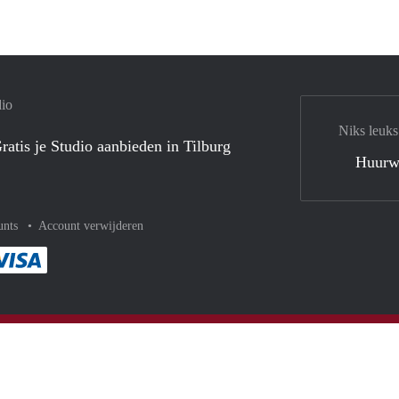
dio
Niks leuks
ratis je Studio aanbieden in Tilburg
Huurw
unts
Account verwijderen
met Paypal
kelijk af met Mastercard
ent gemakkelijk af met Meastro
Je rekent gemakkelijk af met Visa