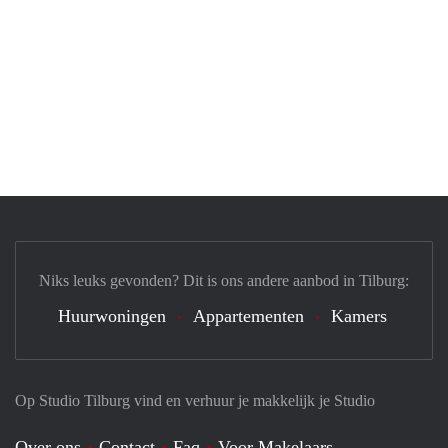
Niks leuks gevonden? Dit is ons andere aanbod in Tilburg:
Huurwoningen
Appartementen
Kamers
Op Studio Tilburg vind en verhuur je makkelijk je Studio
Over ons
Contact
Faq
Voor Makelaars