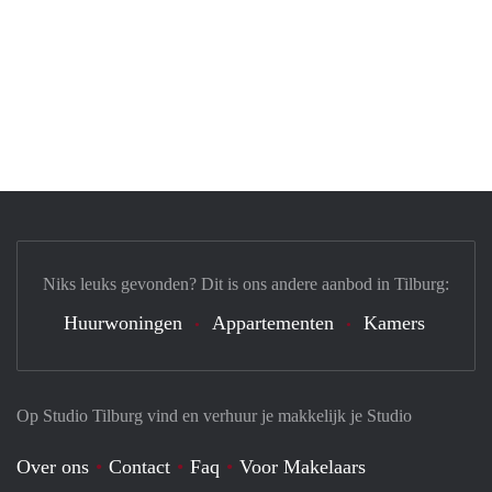
Niks leuks gevonden? Dit is ons andere aanbod in Tilburg:
Huurwoningen
Appartementen
Kamers
Op Studio Tilburg vind en verhuur je makkelijk je Studio
Over ons
Contact
Faq
Voor Makelaars