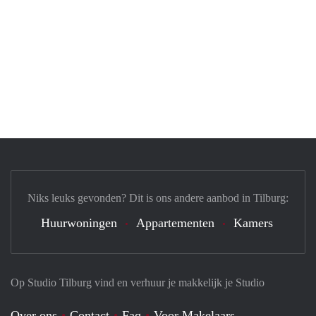
Niks leuks gevonden? Dit is ons andere aanbod in Tilburg:
Huurwoningen
Appartementen
Kamers
Op Studio Tilburg vind en verhuur je makkelijk je Studio
Over ons
Contact
Faq
Voor Makelaars