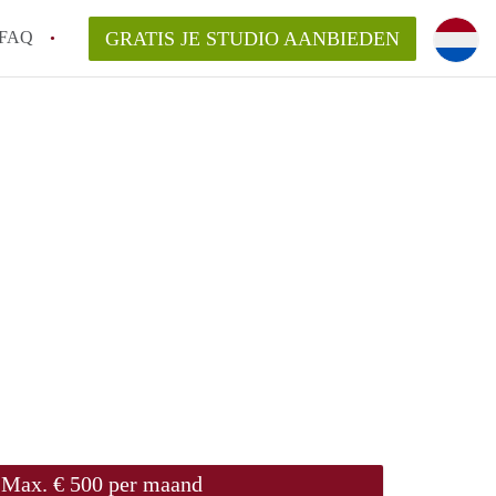
FAQ
GRATIS JE STUDIO AANBIEDEN
!
n op een Studio in Tilburg?
n StudioTilburg?
arsvergoeding/bemiddelingsvergoeding?
Max. € 500 per maand