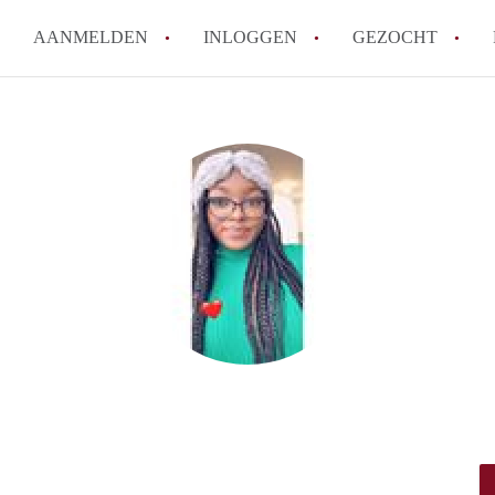
AANMELDEN
INLOGGEN
GEZOCHT
How to translate StudioTilburg
Wat is StudioTilburg?
Hoeveel kost het om te reagere
Wat is de privacyverklaring va
Berekent StudioTilburg makela
Alle veelgestelde vragen