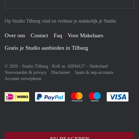
Op Studio Tilburg vind en verhuur je makkelijk je Studio
Over ons
Contact
Faq
Voor Makelaars
Gratis je Studio aanbieden in Tilburg
© 2026 - Studio Tilburg - KvK nr. 02094127 –
Nederland
Voorwaarden & privacy
Disclaimer
Spam & nep-accounts
Account verwijderen
Je rekent gemakkelijk af met Paypal
Je rekent gemakkelijk af met M
Je rekent gemakkelij
Je re