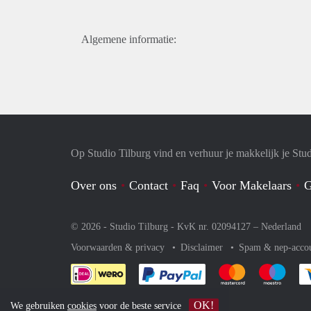
Algemene informatie:
Op Studio Tilburg vind en verhuur je makkelijk je Stu
Over ons
Contact
Faq
Voor Makelaars
G
© 2026 - Studio Tilburg - KvK nr. 02094127 –
Nederland
Voorwaarden & privacy
Disclaimer
Spam & nep-acco
Je rekent gemakkelijk af 
Je rekent gemak
Je rek
OK!
We gebruiken
cookies
voor de beste service