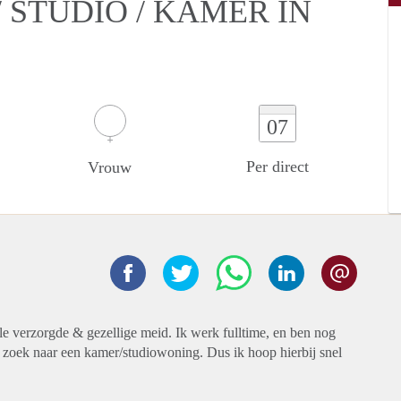
 STUDIO / KAMER IN
07
Per direct
Vrouw
e verzorgde & gezellige meid. Ik werk fulltime, en ben nog
p zoek naar een kamer/studiowoning. Dus ik hoop hierbij snel