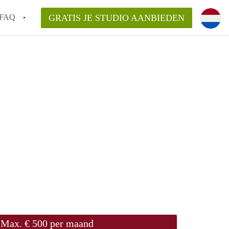
FAQ
GRATIS JE STUDIO AANBIEDEN
!
n op een Studio in Tilburg?
n StudioTilburg?
arsvergoeding/bemiddelingsvergoeding?
Max. € 500 per maand