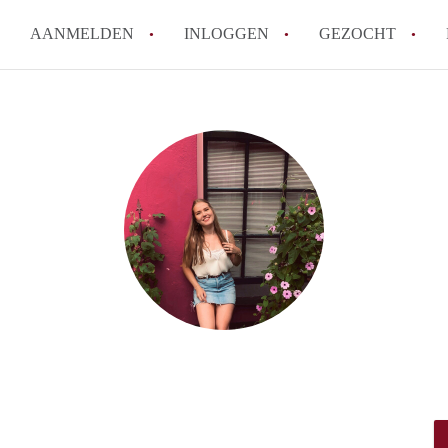
AANMELDEN
INLOGGEN
GEZOCHT
How to translate StudioTilburg
Wat is StudioTilburg?
Hoeveel kost het om te reagere
Wat is de privacyverklaring va
Berekent StudioTilburg makela
Alle veelgestelde vragen