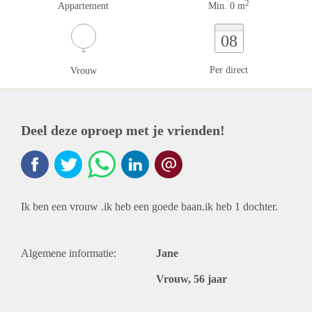
2
Appartement
Min. 0 m
08
Per direct
Vrouw
Deel deze oproep met je vrienden!
Ik ben een vrouw .ik heb een goede baan.ik heb 1 dochter.
Algemene informatie:
Jane
Vrouw, 56 jaar