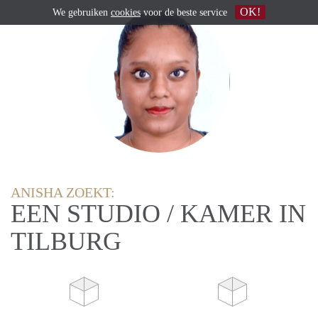
OK!
We gebruiken
cookies
voor de beste service
ANISHA ZOEKT:
EEN STUDIO / KAMER IN
TILBURG