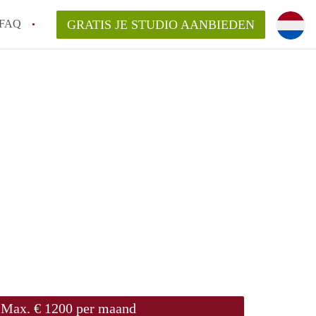
FAQ
GRATIS JE STUDIO AANBIEDEN
!
n op een Studio in Tilburg?
n StudioTilburg?
arsvergoeding/bemiddelingsvergoeding?
Max. € 1200 per maand