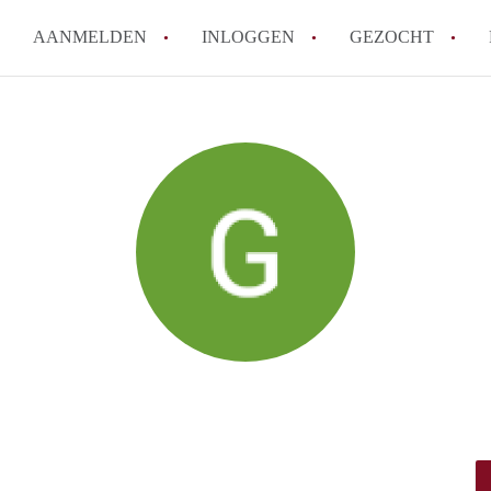
AANMELDEN
INLOGGEN
GEZOCHT
How to translate StudioTilburg
Wat is StudioTilburg?
Hoeveel kost het om te reagere
Wat is de privacyverklaring va
Berekent StudioTilburg makela
Alle veelgestelde vragen