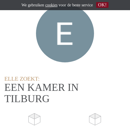
OK!
We gebruiken
cookies
voor de beste service
ELLE ZOEKT:
EEN KAMER IN
TILBURG