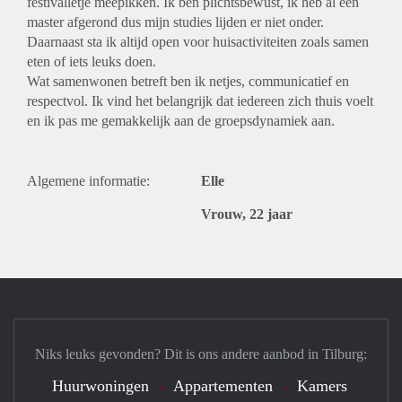
festivalletje meepikken. Ik ben plichtsbewust, ik heb al een
master afgerond dus mijn studies lijden er niet onder.
Daarnaast sta ik altijd open voor huisactiviteiten zoals samen
eten of iets leuks doen.
Wat samenwonen betreft ben ik netjes, communicatief en
respectvol. Ik vind het belangrijk dat iedereen zich thuis voelt
en ik pas me gemakkelijk aan de groepsdynamiek aan.
Algemene informatie:
Elle
Vrouw, 22 jaar
Niks leuks gevonden? Dit is ons andere aanbod in Tilburg:
Huurwoningen
Appartementen
Kamers