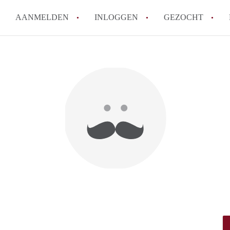
AANMELDEN
INLOGGEN
GEZOCHT
How to translate StudioTilburg
Wat is StudioTilburg?
Hoeveel kost het om te reagere
Wat is de privacyverklaring va
Berekent StudioTilburg makela
Alle veelgestelde vragen