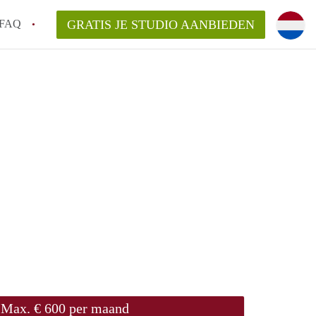
FAQ
GRATIS JE STUDIO AANBIEDEN
!
n op een Studio in Tilburg?
n StudioTilburg?
arsvergoeding/bemiddelingsvergoeding?
Max. € 600 per maand