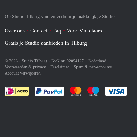
Op Studio Tilburg vind en verhuur je makkelijk je Studio
Over ons
Contact
Faq
Voor Makelaars
Gratis je Studio aanbieden in Tilburg
© 2026 - Studio Tilburg - KvK nr. 02094127 –
Nederland
Voorwaarden & privacy
Disclaimer
Spam & nep-accounts
Account verwijderen
Je rekent gemakkelijk af met Paypal
Je rekent gemakkelijk af met M
Je rekent gemakkelij
Je re